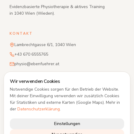
Evidenzbasierte Physiotherapie & aktives Training
in 1040 Wien (Wieden).
KONTAKT
Lambrechtgasse 6/1, 1040 Wien
+43 670 6555765
physio@ebenfuehrer.at
Wir verwenden Cookies
RECHTLICHES
Notwendige Cookies sorgen für den Betrieb der Website.
Impressum
Mit deiner Einwilligung verwenden wir zusätzlich Cookies
für Statistiken und externe Karten (Google Maps). Mehr in
Datenschutz
der
Datenschutzerklärung
.
AGB
Cookie-Einstellungen
Einstellungen